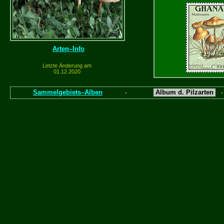
Arten–Info
Letzte Änderung am
01.12.2020
Ghana
1989
Sammelgebiets–Alben
Album d. Pilzarten
·
Guinea
2006
( illustriertes Le