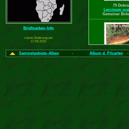
75 Dobra
Leccinum sc
Gemeiner Birk
Briefmarken–Info
Letzte Änderung am
17.09.2020
Sammelgebiets–Alben
Album d. Pilzarten
·
200 Dobr
Suillus lut
Butterpil