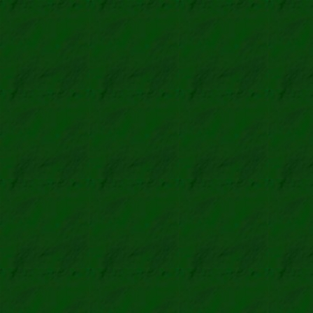
1.000 Dob
Amanita panth
Pantherpi
7 Marken
·
Slide