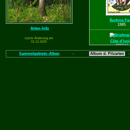
Burkina Fa
1985
Arten–Info
Letzte Änderung am
Côte d’Ivoi
01.12.2020
2013 V
Sammelgebiets–Alben
Album d. Pilzarten
·
Dschibut
2013 V
Gabun
2011 V
Guinea
1999 V
Island
2002