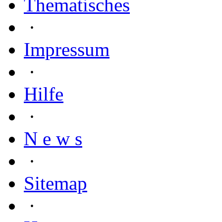
Thematisches
·
Impressum
·
Hilfe
·
N e w s
·
Sitemap
·