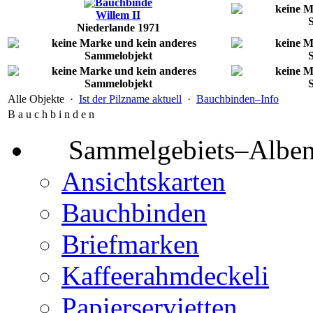
Willem II
Niederlande 1971
Alle Objekte ·
Ist der Pilzname aktuell
·
Bauchbinden–Info
B a u c h b i n d e n
Sammelgebiets–Albe
Ansichtskarten
Bauchbinden
Briefmarken
Kaffeerahmdeckeli
Papierservietten