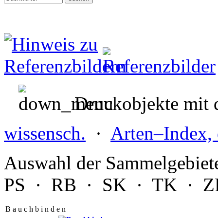
Druckobjekte mit d
wissensch.
·
Arten–Index, 
Auswahl der Sammelgebiet
PS
·
RB
·
SK
·
TK
·
Z
B a u c h b i n d e n