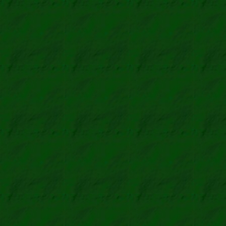
São Tomé und P
2003
Schwede
1996
Tschad
2012 V