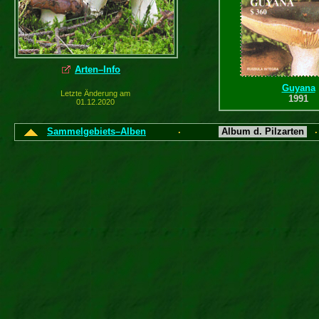
Arten–Info
Guyana
Letzte Änderung am
1991
01.12.2020
Sammelgebiets–Alben
Album d. Pilzarten
·
Korea-Nor
1991