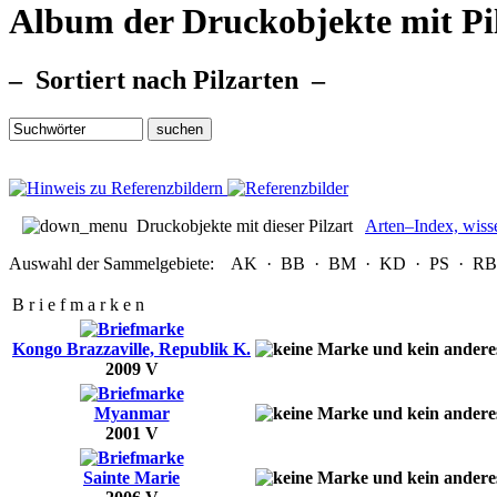
Album der Druckobjekte mit Pi
– Sortiert nach Pilzarten –
Druckobjekte mit dieser Pilzart
Arten–Index, wiss
Auswahl der Sammelgebiete:
AK
·
BB
·
BM
·
KD
·
PS
·
RB
B r i e f m a r k e n
Kongo Brazzaville, Republik K.
2009 V
Myanmar
2001 V
Sainte Marie