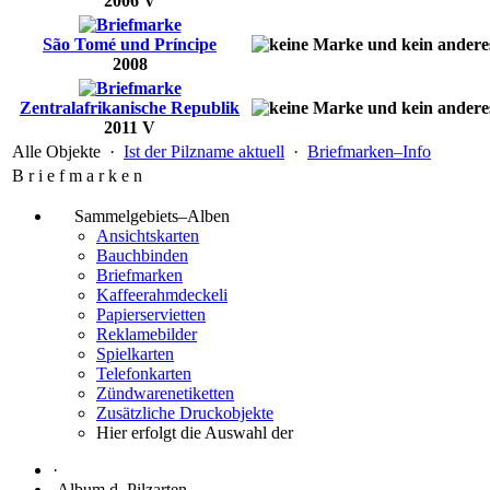
2006 V
São Tomé und Príncipe
2008
Zentralafrikanische Republik
2011 V
Alle Objekte ·
Ist der Pilzname aktuell
·
Briefmarken–Info
B r i e f m a r k e n
Sammelgebiets–Alben
Ansichtskarten
Bauchbinden
Briefmarken
Kaffeerahmdeckeli
Papierservietten
Reklamebilder
Spielkarten
Telefonkarten
Zündwarenetiketten
Zusätzliche Druckobjekte
Hier erfolgt die Auswahl der
·
Album d. Pilzarten