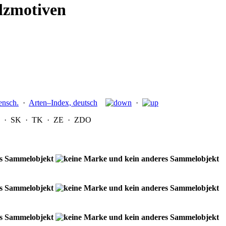
lzmotiven
ensch.
·
Arten–Index, deutsch
·
·
SK
·
TK
·
ZE
·
ZDO