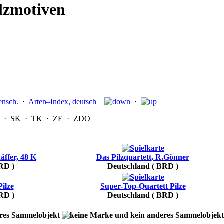
lzmotiven
ensch.
·
Arten–Index, deutsch
·
·
SK
·
TK
·
ZE
·
ZDO
äffer, 48 K
Das Pilzquartett, R.Gönner
RD )
Deutschland ( BRD )
ilze
Super-Top-Quartett Pilze
RD )
Deutschland ( BRD )