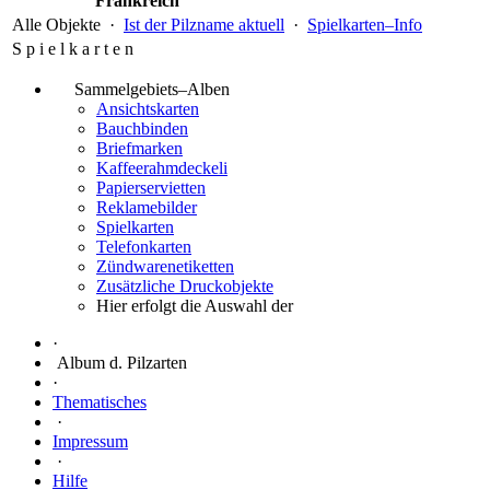
Frankreich
Alle Objekte ·
Ist der Pilzname aktuell
·
Spielkarten–Info
S p i e l k a r t e n
Sammelgebiets–Alben
Ansichtskarten
Bauchbinden
Briefmarken
Kaffeerahmdeckeli
Papierservietten
Reklamebilder
Spielkarten
Telefonkarten
Zündwarenetiketten
Zusätzliche Druckobjekte
Hier erfolgt die Auswahl der
·
Album d. Pilzarten
·
Thematisches
·
Impressum
·
Hilfe