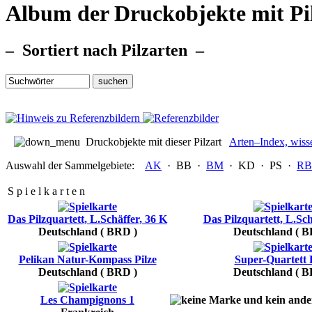
Album der Druckobjekte mit Pi
– Sortiert nach Pilzarten –
Druckobjekte mit dieser Pilzart
Arten–Index, wiss
Auswahl der Sammelgebiete:
AK
·
BB
·
BM
·
KD
·
PS
·
RB
S p i e l k a r t e n
Das Pilzquartett, L.Schäffer, 36 K
Das Pilzquartett, L.Sch
Deutschland ( BRD )
Deutschland ( B
Pelikan Natur-Kompass Pilze
Super-Quartett P
Deutschland ( BRD )
Deutschland ( B
Les Champignons 1