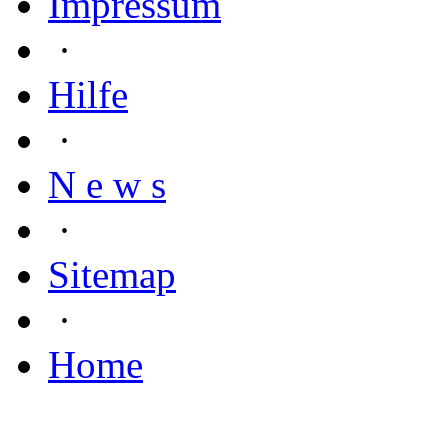
Impressum
·
Hilfe
·
N e w s
·
Sitemap
·
Home