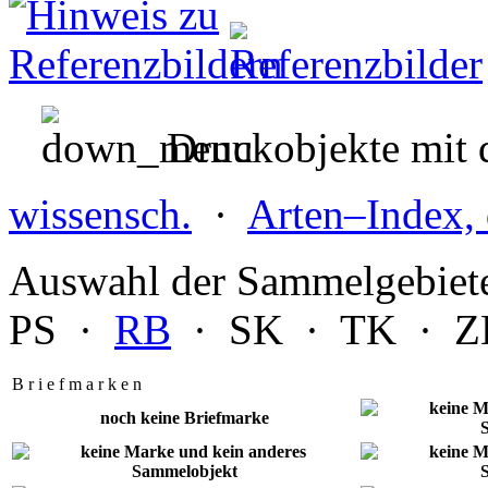
Druckobjekte mit d
wissensch.
·
Arten–Index, 
Auswahl der Sammelgebiet
PS
·
RB
·
SK
·
TK
·
Z
B r i e f m a r k e n
noch keine Briefmarke