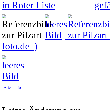
foto.de )
Arten–Info