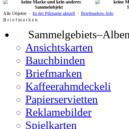
Alle Objekte ·
Ist der Pilzname aktuell
·
Briefmarken–Info
B r i e f m a r k e n
Sammelgebiets–Albe
Ansichtskarten
Bauchbinden
Briefmarken
Kaffeerahmdeckeli
Papierservietten
Reklamebilder
Spielkarten