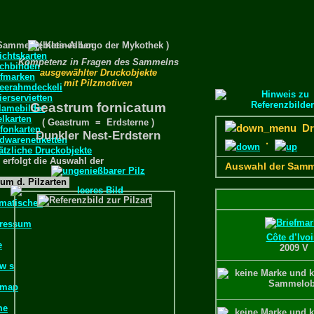
Sammelgebiets–Alben
ichtskarten
Kompetenz in Fragen des Sammelns
chbinden
ausgewählter Druckobjekte
efmarken
mit Pilzmotiven
feerahmdeckeli
erservietten
Geastrum fornicatum
lamebilder
elkarten
( Geastrum = Erdsterne )
Dru
efonkarten
Dunkler Nest-Erdstern
dwarenetiketten
·
ätzliche Druckobjekte
 erfolgt die Auswahl der
Auswahl der Samm
um d. Pilzarten
matisches
ressum
Côte d’Ivoi
e
2009 V
 w s
emap
me