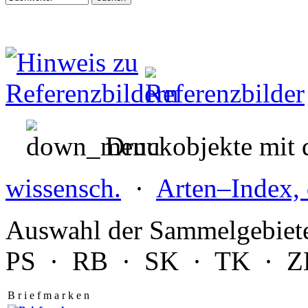
Druckobjekte mit d
wissensch.
·
Arten–Index, 
Auswahl der Sammelgebiet
PS
·
RB
·
SK
·
TK
·
Z
B r i e f m a r k e n