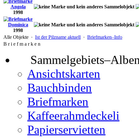
Angola
1998
Dominica
1998
Alle Objekte ·
Ist der Pilzname aktuell
·
Briefmarken–Info
B r i e f m a r k e n
Sammelgebiets–Albe
Ansichtskarten
Bauchbinden
Briefmarken
Kaffeerahmdeckeli
Papierservietten