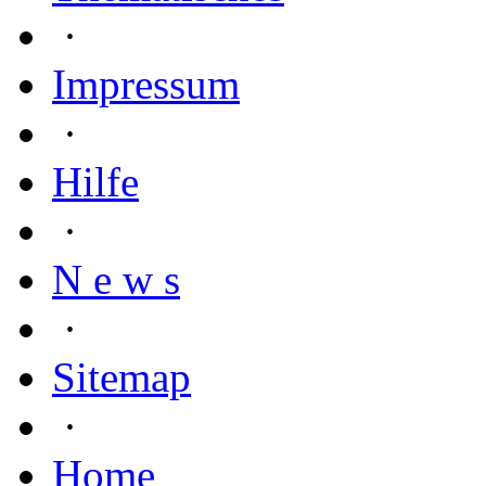
·
Impressum
·
Hilfe
·
N e w s
·
Sitemap
·
Home