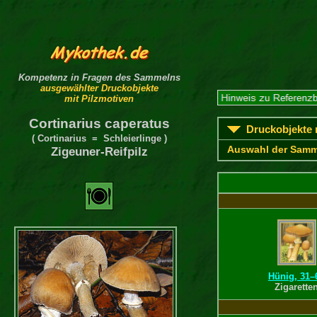
Kompetenz in Fragen des Sammelns
ausgewählter Druckobjekte
mit Pilzmotiven
Cortinarius caperatus
Druckobjekte m
( Cortinarius = Schleierlinge )
Auswahl der Samm
Zigeuner-Reifpilz
Hünig, 31–
Zigarette