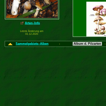
Arten–Info
Letzte Änderung am
01.12.2020
Friedberger Allgem
Sammelgebiets–Alben
Album d. Pilzarten
·
Zeitung
Entremets Fran
Desserts