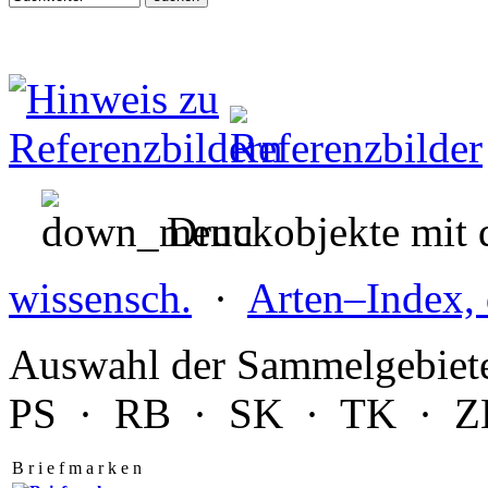
Druckobjekte mit d
wissensch.
·
Arten–Index, 
Auswahl der Sammelgebiet
PS
·
RB
·
SK
·
TK
·
Z
B r i e f m a r k e n