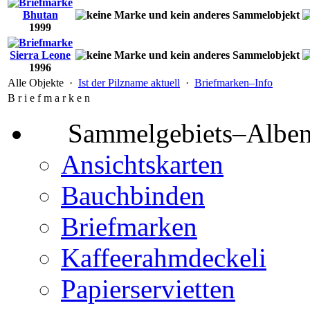
Bhutan
1999
Sierra Leone
1996
Alle Objekte ·
Ist der Pilzname aktuell
·
Briefmarken–Info
B r i e f m a r k e n
Sammelgebiets–Albe
Ansichtskarten
Bauchbinden
Briefmarken
Kaffeerahmdeckeli
Papierservietten