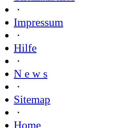
·
Impressum
·
Hilfe
·
N e w s
·
Sitemap
·
Home