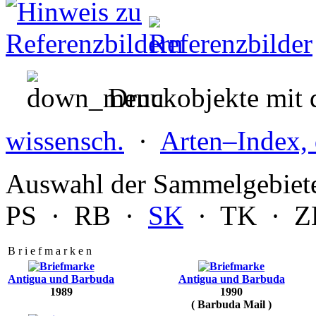
Druckobjekte mit d
wissensch.
·
Arten–Index, 
Auswahl der Sammelgebiet
PS
·
RB
·
SK
·
TK
·
Z
B r i e f m a r k e n
Antigua und Barbuda
Antigua und Barbuda
1989
1990
( Barbuda Mail )