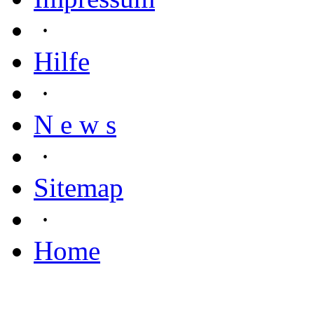
·
Hilfe
·
N e w s
·
Sitemap
·
Home