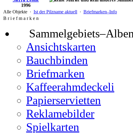
1996
Alle Objekte ·
Ist der Pilzname aktuell
·
Briefmarken–Info
B r i e f m a r k e n
Sammelgebiets–Albe
Ansichtskarten
Bauchbinden
Briefmarken
Kaffeerahmdeckeli
Papierservietten
Reklamebilder
Spielkarten