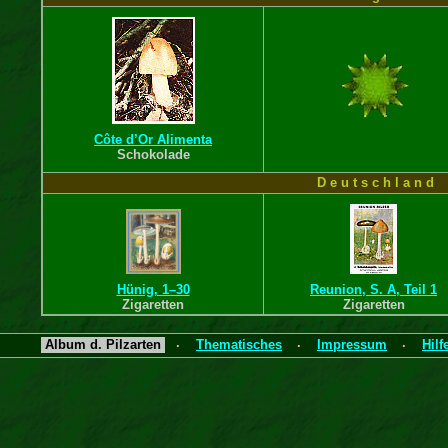
Côte d’Or Alimenta
Schokolade
D e u t s c h l a n d
Hünig, 1–30
Reunion, S. A, Teil 1
Zigaretten
Zigaretten
Deutschland – Nutzergruppe „Al
Album d. Pilzarten
Thematisches
Impressum
Hilf
·
·
·