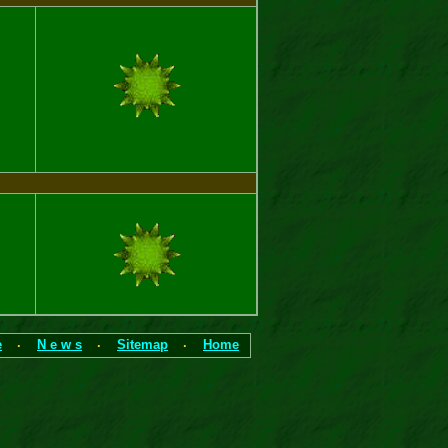
lgäuer”
e
N e w s
Sitemap
Home
·
·
·