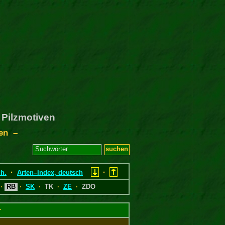
 Pilzmotiven
ten –
·
·
h.
Arten–Index, deutsch
·
RB
·
SK
·
TK
·
ZE
·
ZDO
r