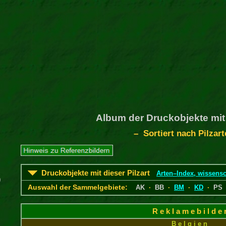
Album der Druckobjekte mit
– Sortiert nach Pilzar
Druckobjekte mit dieser Pilzart
Arten–Index, wissensc
)
Auswahl der Sammelgebiete:
AK
·
BB
·
BM
·
KD
·
PS
R e k l a m e b i l d e 
B e l g i e n