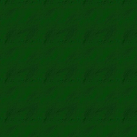
Liebig, Pilz
Fleischextr
Verkade, A 
Schokolade u. S
Klaus, Giftige
Schokola
Nestlé, Seri
( kein Produkt g