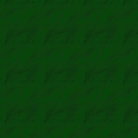
Mohr Gm
Margarin
Steinmet
Kolonialwa
Die Rheinpfalz
Zeitung