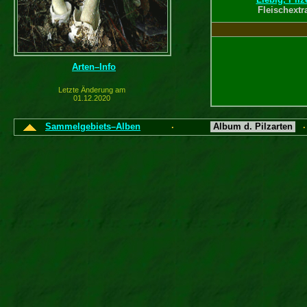
Fleischextr
Arten–Info
Letzte Änderung am
01.12.2020
Sammelgebiets–Alben
Album d. Pilzarten
·
Hünig, 1–
Zigarette