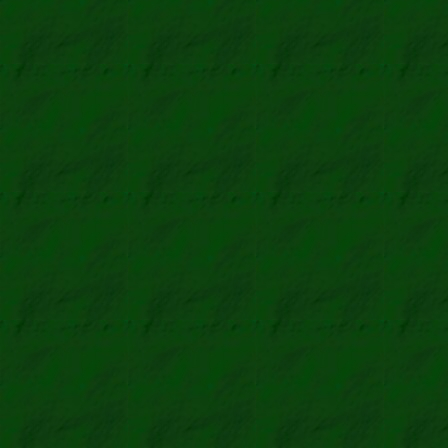
Süddeutsche Zeit
Zeitung
Aiguebell
Schokola
Laboratoire Be
Medizin