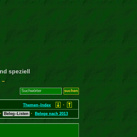
nd speziell
 –
·
Themen–Index
·
·
Beleg–Listen
Belege nach 2013