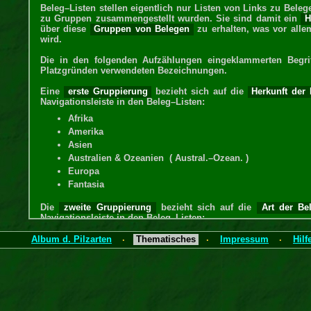
Beleg–Listen stellen eigentlich nur Listen von Links zu Beleg
zu Gruppen zusammengestellt wurden. Sie sind damit ein
Hi
über diese
Gruppen von Belegen
zu erhalten, was vor alle
wird.
Die in den folgenden Aufzählungen eingeklammerten Begrif
Platzgründen verwendeten Bezeichnungen.
Eine
erste Gruppierung
bezieht sich auf die
Herkunft der
Navigationsleiste in den Beleg–Listen:
Afrika
Amerika
Asien
Australien & Ozeanien ( Austral.–Ozean. )
Europa
Fantasia
Die
zweite Gruppierung
bezieht sich auf die
Art der Be
Navigationsleiste in den Beleg–Listen:
Alle Marken ( Marken )
Album d. Pilzarten
Thematisches
Impressum
Hilf
·
·
·
Kleinbogen/Blocks ( Kl.-Bogen/Blocks )
Ersttagsbriefe
Maximumkarten ( Maximum-K. )
Post-Karten/Umschläge ( Post-K./Umschl. )
Weitere Belege ( WeBe )