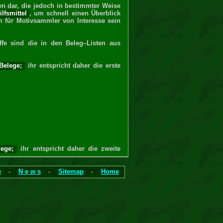
en dar, die jedoch in bestimmter Weise
lfsmittel
, um schnell einen Überblick
m für Motivsammler von Interesse sein
fe sind die in den Beleg–Listen aus
 Belege;
ihr entspricht daher die erste
lege;
ihr entspricht daher die zweite
e
N e w s
Sitemap
Home
·
·
·