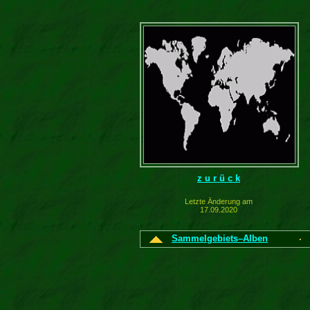
z u r ü c k
Letzte Änderung am
17.09.2020
Sammelgebiets–Alben
·