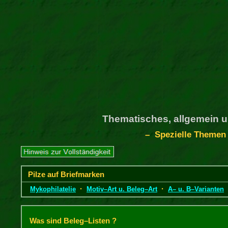
Thematisches, allgemein u
– Spezielle Themen
Pilze auf Briefmarken
·
·
Mykophilatelie
Motiv–Art u. Beleg–Art
A– u. B–Varianten
Was sind Beleg–Listen ?