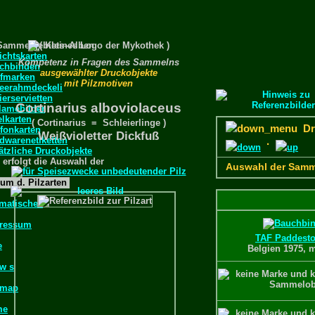
Sammelgebiets–Alben
ichtskarten
Kompetenz in Fragen des Sammelns
chbinden
ausgewählter Druckobjekte
efmarken
mit Pilzmotiven
feerahmdeckeli
erservietten
Cortinarius alboviolaceus
lamebilder
elkarten
( Cortinarius = Schleierlinge )
Dru
efonkarten
Weißvioletter Dickfuß
dwarenetiketten
·
ätzliche Druckobjekte
 erfolgt die Auswahl der
Auswahl der Samm
um d. Pilzarten
matisches
ressum
TAF Paddesto
e
Belgien 1975, m
 w s
emap
me