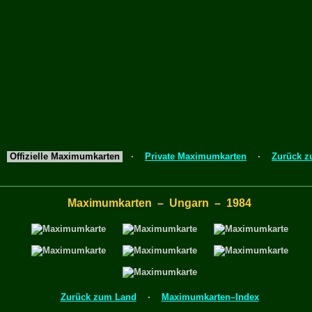
Offizielle Maximumkarten
·
Private Maximumkarten
·
Zurück 
Maximumkarten – Ungarn – 1984
Zurück zum Land
·
Maximumkarten–Index