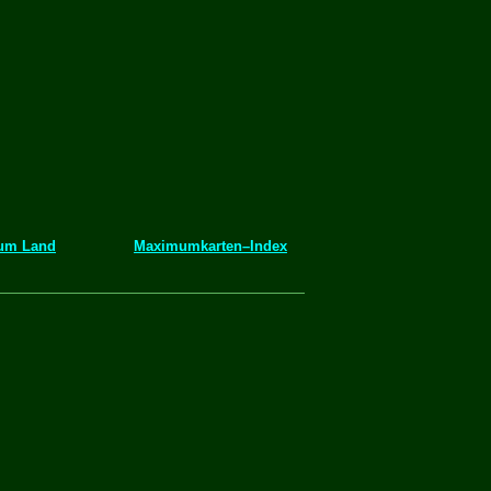
zum Land
Maximumkarten–Index