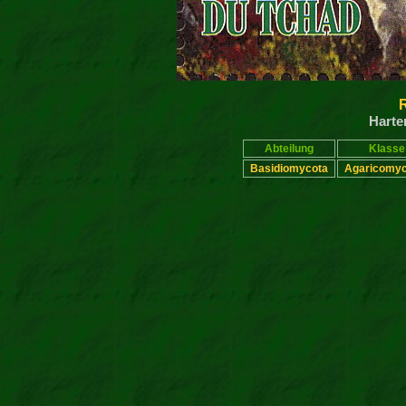
Harte
Abteilung
Klasse
Basidiomycota
Agaricomyc