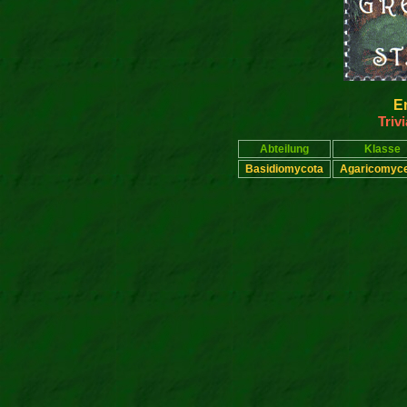
E
Triv
Abteilung
Klasse
Basidiomycota
Agaricomyc