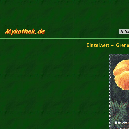
A–Va
Einzelwert – Grena