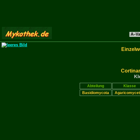
A–Va
Einzelw
Cortina
Kl
Abteilung
Klasse
Basidiomycota
Agaricomyce