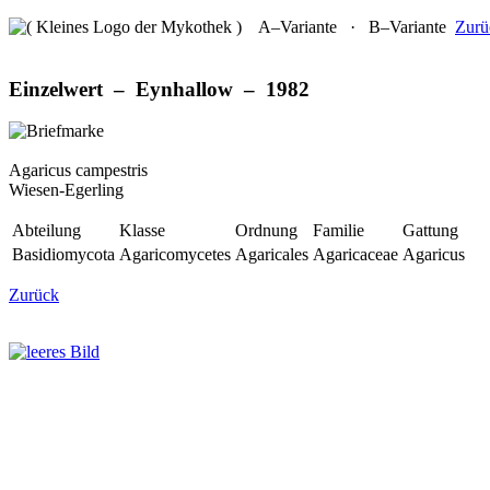
A–Variante ·
B–Variante
Zurü
Einzelwert – Eynhallow – 1982
Agaricus campestris
Wiesen-Egerling
Abteilung
Klasse
Ordnung
Familie
Gattung
Basidiomycota
Agaricomycetes
Agaricales
Agaricaceae
Agaricus
Zurück