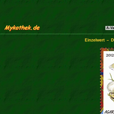
A–Va
Einzelwert – D