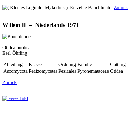
Einzelne Bauchbinde
Zurück
Willem II – Niederlande 1971
Otidea onotica
Esel-Öhrling
Abteilung
Klasse
Ordnung
Familie
Gattung
Ascomycota
Pezizomycetes
Pezizales
Pyronemataceae
Otidea
Zurück