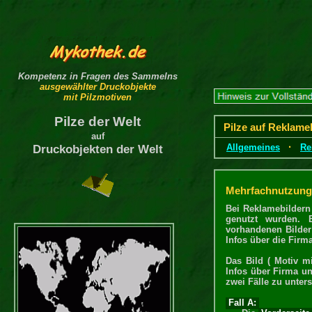
Kompetenz in Fragen des Sammelns
ausgewählter Druckobjekte
mit Pilzmotiven
Pilze der Welt
Pilze auf Reklame
auf
·
Allgemeines
Re
Druckobjekten der Welt
Mehrfachnutzung 
Bei Reklamebildern
genutzt wurden. 
vorhandenen Bilder
Infos über die Firm
Das Bild ( Motiv m
Infos über Firma un
zwei Fälle zu unter
Fall A: