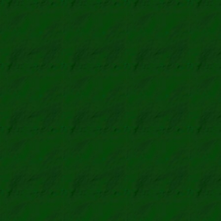
Nutzergruppe an, 
Vorschau–Datei zu 
Liste aller eingefü
Hier geht es zum I